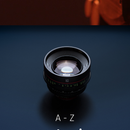
A - Z